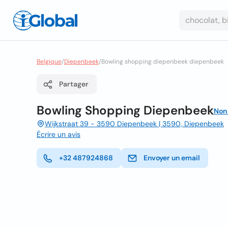
Belgique
/
Diepenbeek
/
Bowling shopping diepenbeek diepenbeek
Partager
Bowling Shopping Diepenbeek
Non
Wijkstraat 39 - 3590 Diepenbeek | 3590, Diepenbeek
Écrire un avis
+32 487924868
Envoyer un email