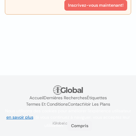
Inscrivez-vous maintenant!
Accueil
Dernières Recherches
Étiquettes
Termes Et Conditions
Contact
Voir Les Plans
Nous utilisons des cookies pour améliorer l'expérience utilisateur
en savoir plus
. Si vous continuez à naviguer, vous acceptez leur
iGlobal.co @ 2024
utilisation.
Compris