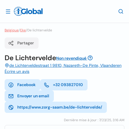
Belgique
/
Eke
/
De lichtervelde
Partager
De Lichtervelde
Non revendiqué
de Lichterveldestraat 1 9810, Nazareth-De Pinte, Vlaanderen
Écrire un avis
Facebook
+32 093827010
Envoyer un email
https://www.zorg-saam.be/de-lichtervelde/
Dernière mise à jour : 7/23/25, 3:16 AM