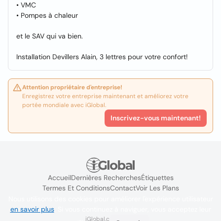
• VMC
• Pompes à chaleur
et le SAV qui va bien.
Installation Devillers Alain, 3 lettres pour votre confort!
Attention propriétaire d'entreprise!
Enregistrez votre entreprise maintenant et améliorez votre
portée mondiale avec iGlobal.
Inscrivez-vous maintenant!
Accueil
Dernières Recherches
Étiquettes
Termes Et Conditions
Contact
Voir Les Plans
Nous utilisons des cookies pour améliorer l'expérience utilisateur
en savoir plus
. Si vous continuez à naviguer, vous acceptez leur
iGlobal.co @ 2024