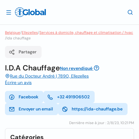
Belgique
/
Ellezelles
/
Services à domicile, chauffage et climatisation / hvac
/
Ida chauffage
Partager
I.D.A Chauffage
Non revendiqué
Rue du Docteur André | 7890, Ellezelles
Écrire un avis
Facebook
+32 491906502
Envoyer un email
https://ida-chauffage.be
Dernière mise à jour : 2/8/23, 10:21 PM
Catégories