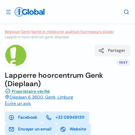
Belgique
/
Genk
/
Santé et médecine, audition fournisseurs d'aide
/
Lapperre hoorcentrum genk dieplaan
Partager
YEXT
Lapperre hoorcentrum Genk
(Dieplaan)
Propriétaire vérifié
Dieplaan 6 3600, Genk, Limburg
Écrire un avis
Facebook
+32 089491311
Envoyer un email
Website