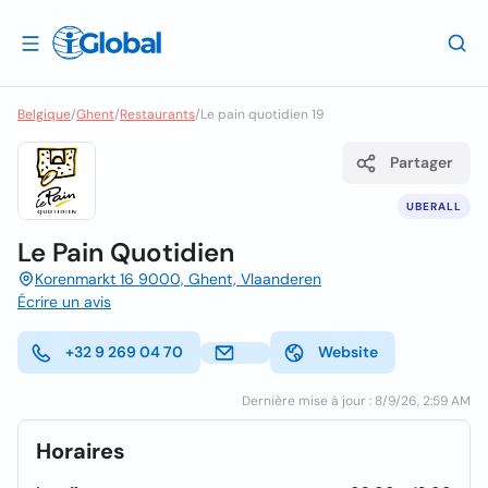
Belgique
/
Ghent
/
Restaurants
/
Le pain quotidien 19
Partager
UBERALL
Le Pain Quotidien
Korenmarkt 16 9000, Ghent, Vlaanderen
Écrire un avis
+32 9 269 04 70
Website
Dernière mise à jour : 8/9/26, 2:59 AM
Horaires