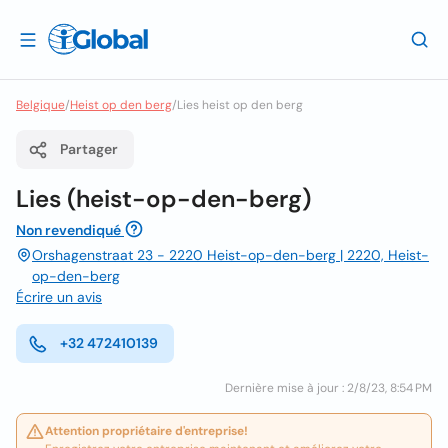
Belgique
/
Heist op den berg
/
Lies heist op den berg
Partager
Lies (heist-op-den-berg)
Non revendiqué
Orshagenstraat 23 - 2220 Heist-op-den-berg | 2220, Heist-
op-den-berg
Écrire un avis
+32 472410139
Dernière mise à jour : 2/8/23, 8:54 PM
Attention propriétaire d'entreprise!