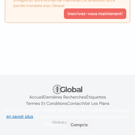
Enregistrez votre entreprise maintenant et améliorez votre
portée mondiale avec iGlobal.
Inscrivez-vous maintenant!
Accueil
Dernières Recherches
Étiquettes
Termes Et Conditions
Contact
Voir Les Plans
Nous utilisons des cookies pour améliorer l'expérience utilisateur
en savoir plus
. Si vous continuez à naviguer, vous acceptez leur
iGlobal.co @ 2024
utilisation.
Compris