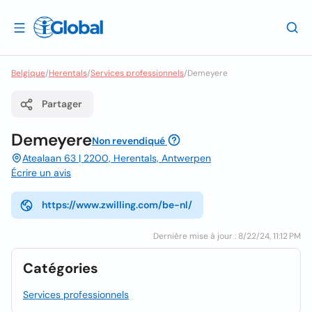
Belgique
/
Herentals
/
Services professionnels
/
Demeyere
Partager
Demeyere
Non revendiqué
Atealaan 63 | 2200, Herentals, Antwerpen
Écrire un avis
https://www.zwilling.com/be-nl/
Dernière mise à jour : 8/22/24, 11:12 PM
Catégories
Services professionnels