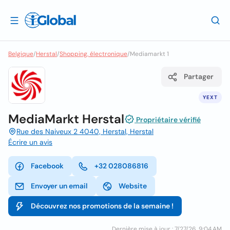
Belgique
/
Herstal
/
Shopping, électronique
/
Mediamarkt 1
Partager
YEXT
MediaMarkt Herstal
Propriétaire vérifié
Rue des Naiveux 2 4040, Herstal, Herstal
Écrire un avis
Facebook
+32 028086816
Envoyer un email
Website
Découvrez nos promotions de la semaine !
Dernière mise à jour : 7/27/26, 9:04 AM