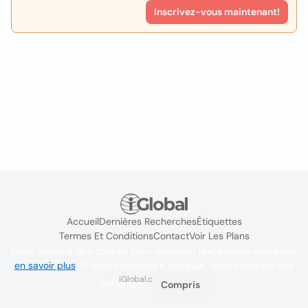
Inscrivez-vous maintenant!
Accueil
Dernières Recherches
Étiquettes
Termes Et Conditions
Contact
Voir Les Plans
Nous utilisons des cookies pour améliorer l'expérience utilisateur
en savoir plus
. Si vous continuez à naviguer, vous acceptez leur
iGlobal.co @ 2024
utilisation.
Compris