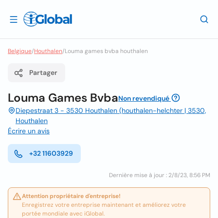
Belgique
/
Houthalen
/
Louma games bvba houthalen
Partager
Louma Games Bvba
Non revendiqué
Diepestraat 3 - 3530 Houthalen (houthalen-helchter | 3530,
Houthalen
Écrire un avis
+32 11603929
Dernière mise à jour : 2/8/23, 8:56 PM
Attention propriétaire d'entreprise!
Enregistrez votre entreprise maintenant et améliorez votre
portée mondiale avec iGlobal.