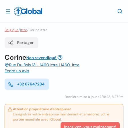
Belgique
/
Ittre
/
Corine ittre
Partager
Corine
Non revendiqué
Rue Du Bois 13 - 1460 Ittre | 1460, Ittre
Écrire un avis
+32 67647284
Dernière mise à jour : 2/8/23, 8:27 PM
Attention propriétaire d'entreprise!
Enregistrez votre entreprise maintenant et améliorez votre
portée mondiale avec iGlobal.
Inscrivez-vous maintenant!