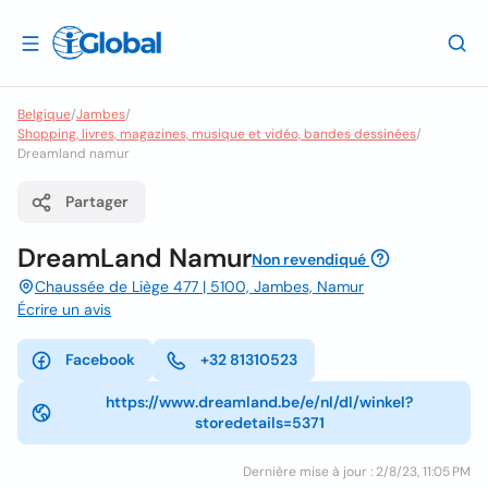
Belgique
/
Jambes
/
Shopping, livres, magazines, musique et vidéo, bandes dessinées
/
Dreamland namur
Partager
DreamLand Namur
Non revendiqué
Chaussée de Liège 477 | 5100, Jambes, Namur
Écrire un avis
Facebook
+32 81310523
https://www.dreamland.be/e/nl/dl/winkel?
storedetails=5371
Dernière mise à jour : 2/8/23, 11:05 PM