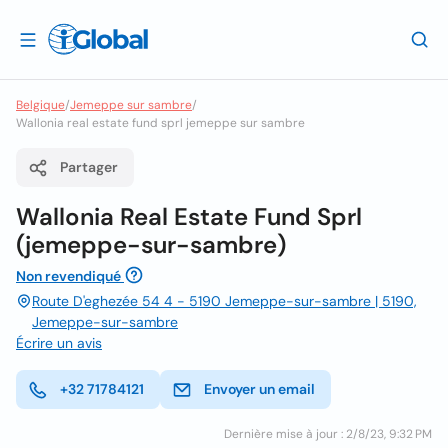
Belgique
/
Jemeppe sur sambre
/
Wallonia real estate fund sprl jemeppe sur sambre
Partager
Wallonia Real Estate Fund Sprl
(jemeppe-sur-sambre)
Non revendiqué
Route D'eghezée 54 4 - 5190 Jemeppe-sur-sambre | 5190,
Jemeppe-sur-sambre
Écrire un avis
+32 71784121
Envoyer un email
Dernière mise à jour : 2/8/23, 9:32 PM