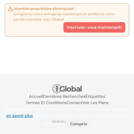
Attention propriétaire d'entreprise!
Enregistrez votre entreprise maintenant et améliorez votre
portée mondiale avec iGlobal.
Inscrivez-vous maintenant!
Accueil
Dernières Recherches
Étiquettes
Termes Et Conditions
Contact
Voir Les Plans
Nous utilisons des cookies pour améliorer l'expérience utilisateur
en savoir plus
. Si vous continuez à naviguer, vous acceptez leur
iGlobal.co @ 2024
utilisation.
Compris