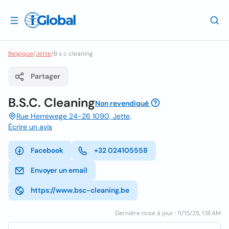
Belgique
/
Jette
/
B s c cleaning
Partager
B.S.C. Cleaning
Non revendiqué
Rue Herrewege 24-26 1090, Jette,
Écrire un avis
Facebook
+32 024105558
Envoyer un email
https://www.bsc-cleaning.be
Dernière mise à jour : 11/15/25, 1:18 AM