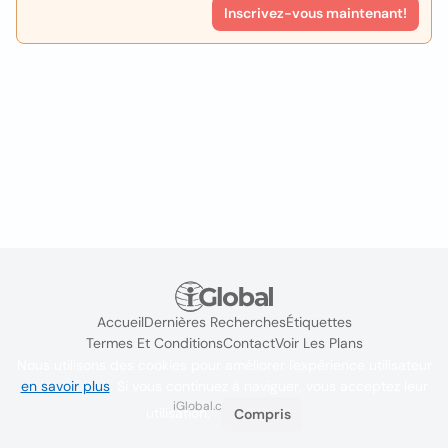
Inscrivez-vous maintenant!
Accueil
Dernières Recherches
Étiquettes
Termes Et Conditions
Contact
Voir Les Plans
Nous utilisons des cookies pour améliorer l'expérience utilisateur
en savoir plus
. Si vous continuez à naviguer, vous acceptez leur
iGlobal.co @ 2024
utilisation.
Compris