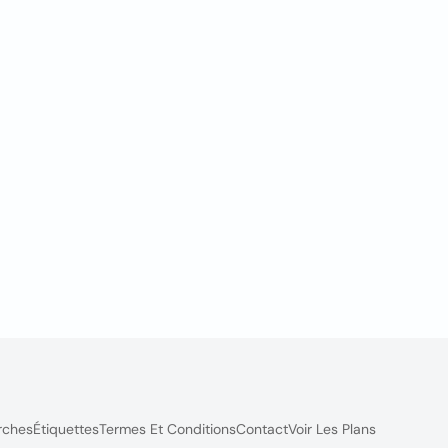
rches
Étiquettes
Termes Et Conditions
Contact
Voir Les Plans