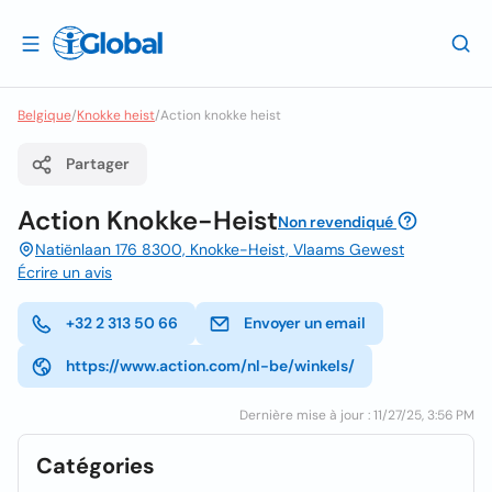
Belgique
/
Knokke heist
/
Action knokke heist
Partager
Action Knokke-Heist
Non revendiqué
Natiënlaan 176 8300, Knokke-Heist, Vlaams Gewest
Écrire un avis
+32 2 313 50 66
Envoyer un email
https://www.action.com/nl-be/winkels/
Dernière mise à jour : 11/27/25, 3:56 PM
Catégories