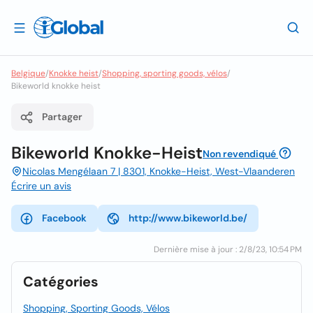
Belgique
/
Knokke heist
/
Shopping, sporting goods, vélos
/
Bikeworld knokke heist
Partager
Bikeworld Knokke-Heist
Non revendiqué
Nicolas Mengélaan 7 | 8301, Knokke-Heist, West-Vlaanderen
Écrire un avis
Facebook
http://www.bikeworld.be/
Dernière mise à jour : 2/8/23, 10:54 PM
Catégories
Shopping, Sporting Goods, Vélos