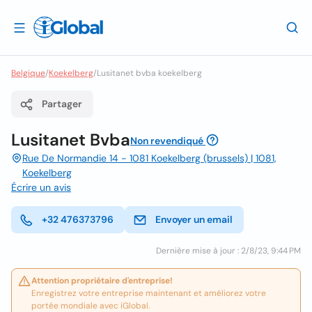
Belgique
/
Koekelberg
/
Lusitanet bvba koekelberg
Partager
Lusitanet Bvba
Non revendiqué
Rue De Normandie 14 - 1081 Koekelberg (brussels) | 1081,
Koekelberg
Écrire un avis
+32 476373796
Envoyer un email
Dernière mise à jour : 2/8/23, 9:44 PM
Attention propriétaire d'entreprise!
Enregistrez votre entreprise maintenant et améliorez votre
portée mondiale avec iGlobal.