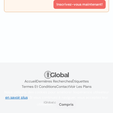
Inscrivez-vous maintenant!
Accueil
Dernières Recherches
Étiquettes
Termes Et Conditions
Contact
Voir Les Plans
Nous utilisons des cookies pour améliorer l'expérience utilisateur
en savoir plus
. Si vous continuez à naviguer, vous acceptez leur
iGlobal.co @ 2024
utilisation.
Compris