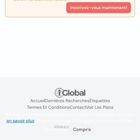
Inscrivez-vous maintenant!
Accueil
Dernières Recherches
Étiquettes
Termes Et Conditions
Contact
Voir Les Plans
Nous utilisons des cookies pour améliorer l'expérience utilisateur
en savoir plus
. Si vous continuez à naviguer, vous acceptez leur
iGlobal.co @ 2024
utilisation.
Compris