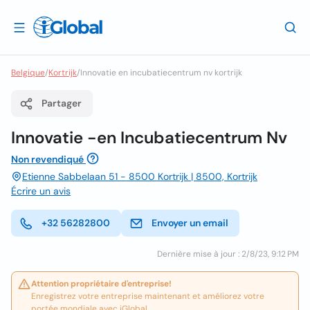
Belgique
/
Kortrijk
/
Innovatie en incubatiecentrum nv kortrijk
Partager
Innovatie -en Incubatiecentrum Nv
Non revendiqué
Etienne Sabbelaan 51 - 8500 Kortrijk | 8500, Kortrijk
Écrire un avis
+32 56282800
Envoyer un email
Dernière mise à jour : 2/8/23, 9:12 PM
Attention propriétaire d'entreprise!
Enregistrez votre entreprise maintenant et améliorez votre
portée mondiale avec iGlobal.