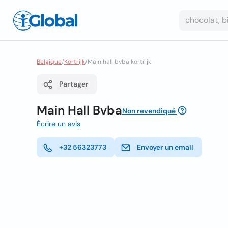
Belgique
/
Kortrijk
/
Main hall bvba kortrijk
Partager
Main Hall Bvba
Non revendiqué
Écrire un avis
+32 56323773
Envoyer un email