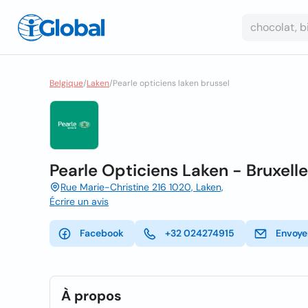
Belgique
/
Laken
/
Pearle opticiens laken brussel
Pearle Opticiens Laken - Bruxell
Rue Marie-Christine 216 1020, Laken,
Écrire un avis
Facebook
+32 024274915
Envoye
À propos