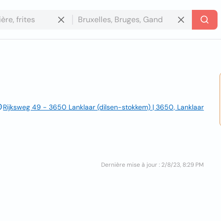
Rijksweg 49 - 3650 Lanklaar (dilsen-stokkem) | 3650, Lanklaar
Dernière mise à jour : 2/8/23, 8:29 PM