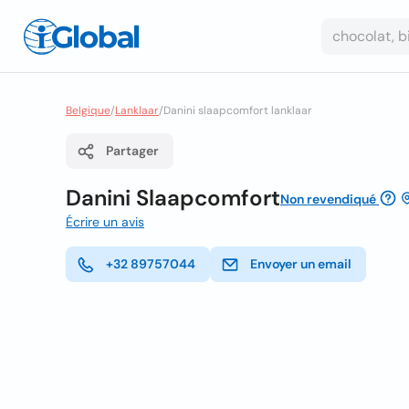
Belgique
/
Lanklaar
/
Danini slaapcomfort lanklaar
Partager
Danini Slaapcomfort
Non revendiqué
Écrire un avis
+32 89757044
Envoyer un email