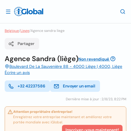
Belgique
/
Liege
/
Agence sandra liege
Partager
Agence Sandra (liège)
Non revendiqué
Boulevard De La Sauvenière 88 - 4000 Liège | 4000, Liège
Écrire un avis
+32 42237586
Envoyer un email
Dernière mise à jour : 2/8/23, 8:22 PM
Attention propriétaire d'entreprise!
Enregistrez votre entreprise maintenant et améliorez votre
portée mondiale avec iGlobal.
Inscrivez-vous maintenant!