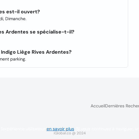
es est-il ouvert?
edi, Dimanche.
es Ardentes se spécialise-t-il?
 Indigo Liège Rives Ardentes?
ment parking.
Accueil
Dernières Reche
l'expérience utilisateur
en savoir plus
. Si vous continuez à naviguer, v
iGlobal.co @ 2024