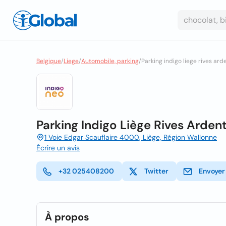
Belgique
/
Liege
/
Automobile, parking
/
Parking indigo liege rives ard
Parking Indigo Liège Rives Arden
1 Voie Edgar Scauflaire 4000, Liège, Région Wallonne
Écrire un avis
+32 025408200
Twitter
Envoyer
À propos