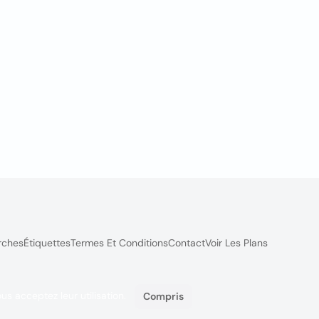
rches
Étiquettes
Termes Et Conditions
Contact
Voir Les Plans
ous acceptez leur utilisation.
Compris