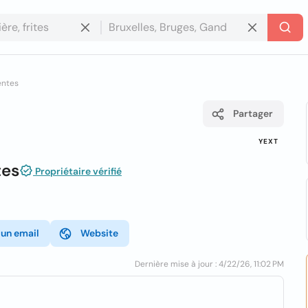
entes
Partager
YEXT
tes
Propriétaire vérifié
 un email
Website
Dernière mise à jour : 4/22/26, 11:02 PM