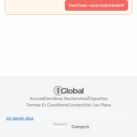
Inscrivez-vous maintenant!
Accueil
Dernières Recherches
Étiquettes
Termes Et Conditions
Contact
Voir Les Plans
Nous utilisons des cookies pour améliorer l'expérience utilisateur
en savoir plus
. Si vous continuez à naviguer, vous acceptez leur
iGlobal.co @ 2024
utilisation.
Compris