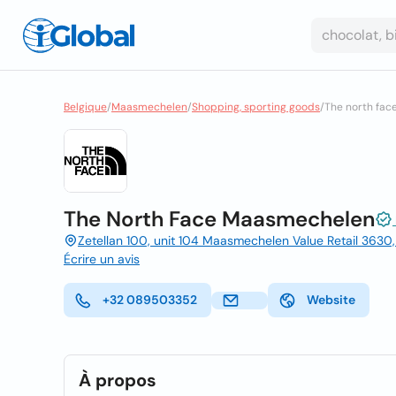
Belgique
/
Maasmechelen
/
Shopping, sporting goods
/
The north fa
The North Face Maasmechelen
Zetellan 100, unit 104 Maasmechelen Value Retail 363
Écrire un avis
+32 089503352
Website
À propos