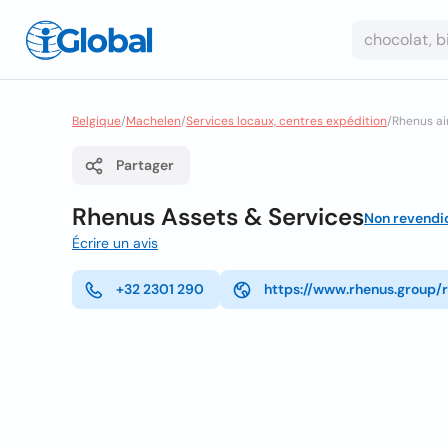
Belgique
/
Machelen
/
Services locaux, centres expédition
/
Rhenus ai
Partager
Rhenus Assets & Services
Non revendi
Écrire un avis
+32 2301 290
https://www.rhenus.group/