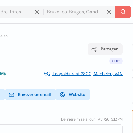
helen
Partager
YEXT
2, Leopoldstraat 2800, Mechelen, VAN
ifié
r
Envoyer un email
Website
Dernière mise à jour : 7/31/26, 3:12 PM