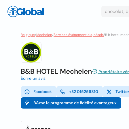
Belgique
/
Mechelen
/
Services événementiels, hôtels
/
B b hotel mec
B&B HOTEL Mechelen
Propriétaire vér
Écrire un avis
Facebook
+32 015256810
Twitte
B&me le programme de fidélité avantageux