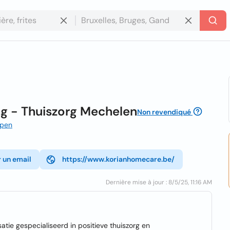
ng - Thuiszorg Mechelen
Non revendiqué
rpen
 un email
https://www.korianhomecare.be/
Dernière mise à jour : 8/5/25, 11:16 AM
atie gespecialiseerd in positieve thuiszorg en