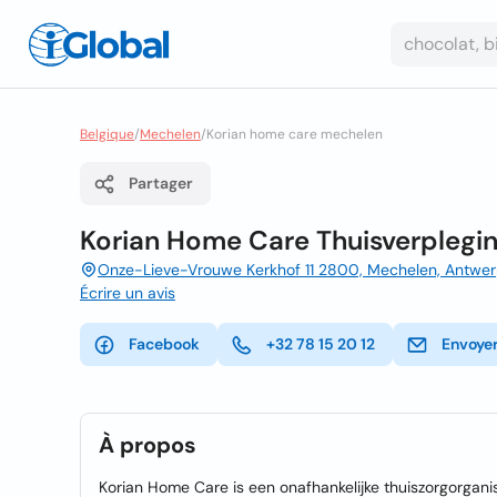
Belgique
/
Mechelen
/
Korian home care mechelen
Partager
Korian Home Care Thuisverplegi
Onze-Lieve-Vrouwe Kerkhof 11 2800, Mechelen, Antwe
Écrire un avis
Facebook
+32 78 15 20 12
Envoyer
À propos
Korian Home Care is een onafhankelijke thuiszorgorganis