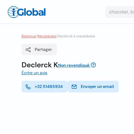
Belgique
/
Meulebeke
/
Declerck k meulebeke
Partager
Declerck K
Non revendiqué
Écrire un avis
+32 51485934
Envoyer un email