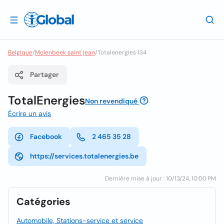
Belgique
/
Molenbeek saint jean
/
Totalenergies 134
Partager
TotalEnergies
Non revendiqué
Écrire un avis
Facebook
2 465 35 28
https://services.totalenergies.be
Dernière mise à jour : 10/13/24, 10:00 PM
Catégories
Automobile, Stations-service et service