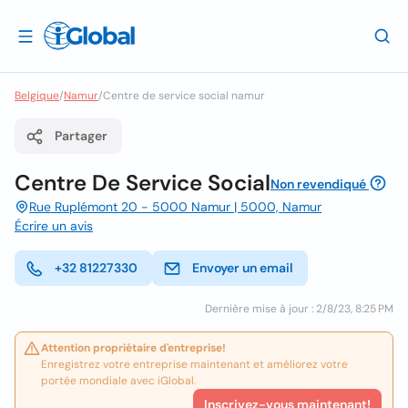
Belgique
/
Namur
/
Centre de service social namur
Partager
Centre De Service Social
Non revendiqué
Rue Ruplémont 20 - 5000 Namur | 5000, Namur
Écrire un avis
+32 81227330
Envoyer un email
Dernière mise à jour : 2/8/23, 8:25 PM
Attention propriétaire d'entreprise!
Enregistrez votre entreprise maintenant et améliorez votre
portée mondiale avec iGlobal.
Inscrivez-vous maintenant!