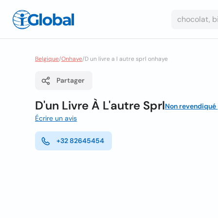
Belgique
/
Onhaye
/
D un livre a l autre sprl onhaye
Partager
D'un Livre À L'autre Sprl
Non revendiqué
Écrire un avis
+32 82645454