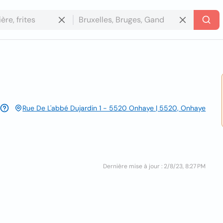
Rue De L'abbé Dujardin 1 - 5520 Onhaye | 5520, Onhaye
Dernière mise à jour : 2/8/23, 8:27 PM