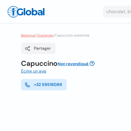
Belgique
/
Oostende
/
Capuccino oostende
Partager
Capuccino
Non revendiqué
Écrire un avis
+32 59518089