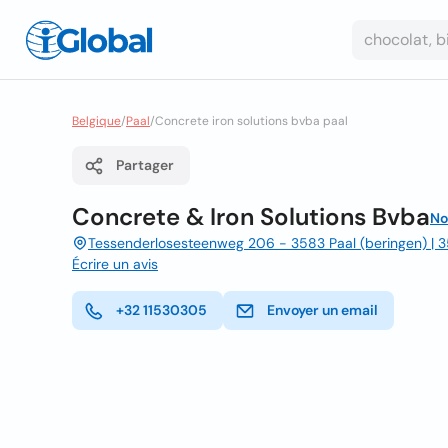
Belgique
/
Paal
/
Concrete iron solutions bvba paal
Partager
Concrete & Iron Solutions Bvba
No
Tessenderlosesteenweg 206 - 3583 Paal (beringen) | 3
Écrire un avis
+32 11530305
Envoyer un email