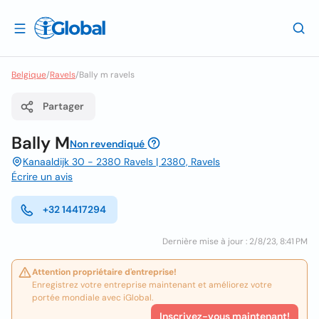
Belgique
/
Ravels
/
Bally m ravels
Partager
Bally M
Non revendiqué
Kanaaldijk 30 - 2380 Ravels | 2380, Ravels
Écrire un avis
+32 14417294
Dernière mise à jour : 2/8/23, 8:41 PM
Attention propriétaire d'entreprise!
Enregistrez votre entreprise maintenant et améliorez votre
portée mondiale avec iGlobal.
Inscrivez-vous maintenant!