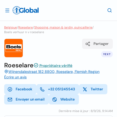
Belgique
/
Roeselare
/
Shopping, maison & jardin, quincaillerie
/
Boels verhuur n v roeselare
Partager
YEXT
Roeselare
Propriétaire vérifié
Wijnendalestraat 182 8800, Roeselare, Flemish Region
Écrire un avis
Facebook
+32 051245543
Twitter
Envoyer un email
Website
Dernière mise à jour : 8/9/26, 9:14 AM