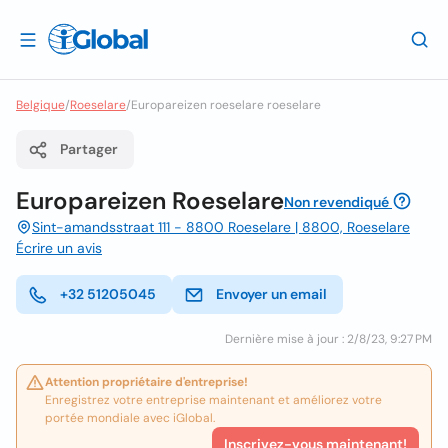
Belgique
/
Roeselare
/
Europareizen roeselare roeselare
Partager
Europareizen Roeselare
Non revendiqué
Sint-amandsstraat 111 - 8800 Roeselare | 8800, Roeselare
Écrire un avis
+32 51205045
Envoyer un email
Dernière mise à jour : 2/8/23, 9:27 PM
Attention propriétaire d'entreprise!
Enregistrez votre entreprise maintenant et améliorez votre
portée mondiale avec iGlobal.
Inscrivez-vous maintenant!