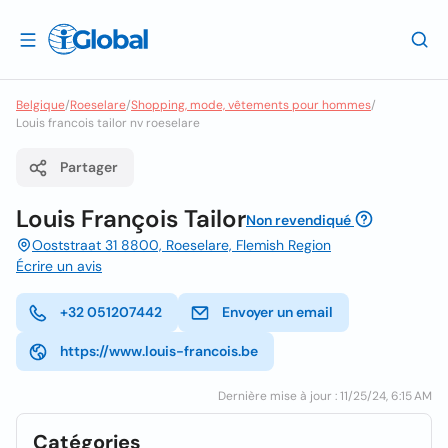
Belgique
/
Roeselare
/
Shopping, mode, vêtements pour hommes
/
Louis francois tailor nv roeselare
Partager
Louis François Tailor
Non revendiqué
Ooststraat 31 8800, Roeselare, Flemish Region
Écrire un avis
+32 051207442
Envoyer un email
https://www.louis-francois.be
Dernière mise à jour : 11/25/24, 6:15 AM
Catégories