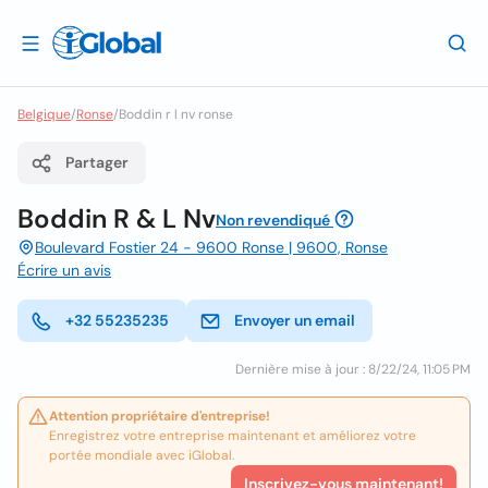
Belgique
/
Ronse
/
Boddin r l nv ronse
Partager
Boddin R & L Nv
Non revendiqué
Boulevard Fostier 24 - 9600 Ronse | 9600, Ronse
Écrire un avis
+32 55235235
Envoyer un email
Dernière mise à jour : 8/22/24, 11:05 PM
Attention propriétaire d'entreprise!
Enregistrez votre entreprise maintenant et améliorez votre
portée mondiale avec iGlobal.
Inscrivez-vous maintenant!