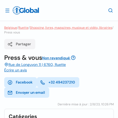
Belgique
/
Ruette
/
Shopping, livres, magazines, musique et vidéo, librairies
/
Press vous
Partager
Press & vous
Non revendiqué
Rue de Longuyon 11 | 6760, Ruette
Écrire un avis
Facebook
+32 494237210
Envoyer un email
Dernière mise à jour : 2/8/23, 10:26 PM
Catégories