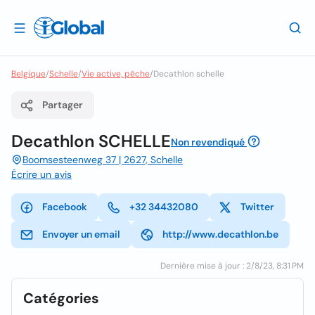
Belgique
/
Schelle
/
Vie active, pêche
/
Decathlon schelle
Partager
Decathlon SCHELLE
Non revendiqué
Boomsesteenweg 37 | 2627, Schelle
Écrire un avis
Facebook
+32 34432080
Twitter
Envoyer un email
http://www.decathlon.be
Dernière mise à jour : 2/8/23, 8:31 PM
Catégories