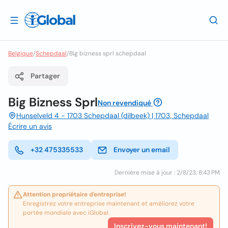
Belgique
/
Schepdaal
/
Big bizness sprl schepdaal
Partager
Big Bizness Sprl
Non revendiqué
Hunselveld 4 - 1703 Schepdaal (dilbeek) | 1703, Schepdaal
Écrire un avis
+32 475335533
Envoyer un email
Dernière mise à jour : 2/8/23, 8:43 PM
Attention propriétaire d'entreprise!
Enregistrez votre entreprise maintenant et améliorez votre
portée mondiale avec iGlobal.
Inscrivez-vous maintenant!