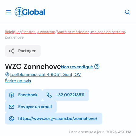
Belgique
/
Sint denijs westrem
/
Santé et médecine, maisons de retraite
/
Zonnehove
Partager
WZC Zonnehove
Non revendiqué
Loofblommestraat 4 9051, Gent, OV
Écrire un avis
Facebook
+32 092213511
Envoyer un email
https://www.zorg-saam.be/zonnehove/
Dernière mise à jour : 7/7/25, 4:50 PM