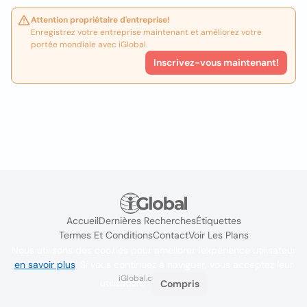
Attention propriétaire d'entreprise!
Enregistrez votre entreprise maintenant et améliorez votre
portée mondiale avec iGlobal.
Inscrivez-vous maintenant!
Accueil
Dernières Recherches
Étiquettes
Termes Et Conditions
Contact
Voir Les Plans
Nous utilisons des cookies pour améliorer l'expérience utilisateur
en savoir plus
. Si vous continuez à naviguer, vous acceptez leur
iGlobal.co @ 2024
utilisation.
Compris