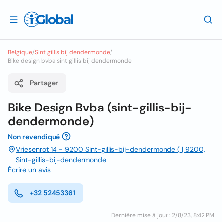
Belgique
/
Sint gillis bij dendermonde
/
Bike design bvba sint gillis bij dendermonde
Partager
Bike Design Bvba (sint-gillis-bij-
dendermonde)
Non revendiqué
Vriesenrot 14 - 9200 Sint-gillis-bij-dendermonde ( | 9200,
Sint-gillis-bij-dendermonde
Écrire un avis
+32 52453361
Dernière mise à jour : 2/8/23, 8:42 PM