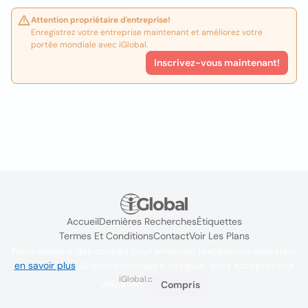
Attention propriétaire d'entreprise!
Enregistrez votre entreprise maintenant et améliorez votre
portée mondiale avec iGlobal.
Inscrivez-vous maintenant!
Accueil
Dernières Recherches
Étiquettes
Termes Et Conditions
Contact
Voir Les Plans
Nous utilisons des cookies pour améliorer l'expérience utilisateur
en savoir plus
. Si vous continuez à naviguer, vous acceptez leur
iGlobal.co @ 2024
utilisation.
Compris