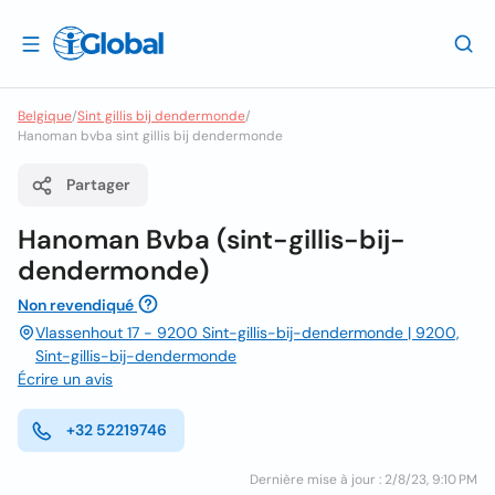
Belgique
/
Sint gillis bij dendermonde
/
Hanoman bvba sint gillis bij dendermonde
Partager
Hanoman Bvba (sint-gillis-bij-
dendermonde)
Non revendiqué
Vlassenhout 17 - 9200 Sint-gillis-bij-dendermonde | 9200,
Sint-gillis-bij-dendermonde
Écrire un avis
+32 52219746
Dernière mise à jour : 2/8/23, 9:10 PM