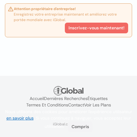
Attention propriétaire d'entreprise!
Enregistrez votre entreprise maintenant et améliorez votre
portée mondiale avec iGlobal.
Inscrivez-vous maintenant!
Accueil
Dernières Recherches
Étiquettes
Termes Et Conditions
Contact
Voir Les Plans
Nous utilisons des cookies pour améliorer l'expérience utilisateur
en savoir plus
. Si vous continuez à naviguer, vous acceptez leur
iGlobal.co @ 2024
utilisation.
Compris