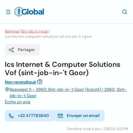
Belgique
/
Sint job in t goor
/
Ics internet computer solutions vof sint job in t goor
Partager
Ics Internet & Computer Solutions
Vof (sint-job-in-'t Goor)
Non revendiqué
Boswegel 11 - 2960 Sint-job-in-'t Goor (brecht) | 2960, Sint-
job-in-'t Goor
Écrire un avis
+32 477783840
Envoyer un email
Dernière mise à jour : 2/8/23, 9:12 PM