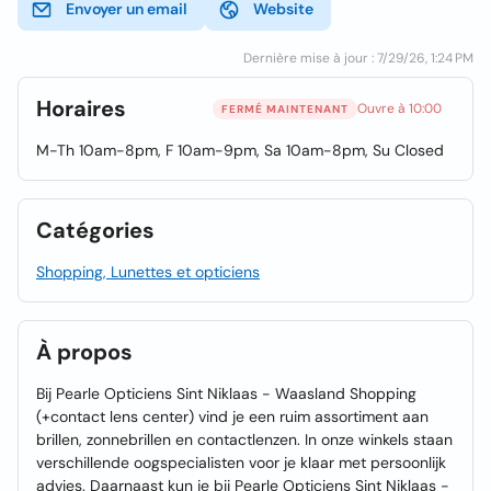
Envoyer un email
Website
Dernière mise à jour : 7/29/26, 1:24 PM
Horaires
Ouvre à 10:00
FERMÉ MAINTENANT
M-Th 10am-8pm, F 10am-9pm, Sa 10am-8pm, Su Closed
Catégories
Shopping, Lunettes et opticiens
À propos
Bij Pearle Opticiens Sint Niklaas - Waasland Shopping
(+contact lens center) vind je een ruim assortiment aan
brillen, zonnebrillen en contactlenzen. In onze winkels staan
verschillende oogspecialisten voor je klaar met persoonlijk
advies. Daarnaast kun je bij Pearle Opticiens Sint Niklaas -