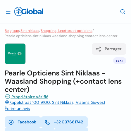
Belgique
/
Sint niklaas
/
Shopping, lunettes et opticiens
/
Pearle opticiens sint niklaas waasland shopping contact lens center
Partager
YEXT
Pearle Opticiens Sint Niklaas -
Waasland Shopping (+contact lens
center)
Propriétaire vérifié
Kapelstraat 100 9100, Sint Niklaas, Vlaams Gewest
Écrire un avis
Facebook
+32 037661742