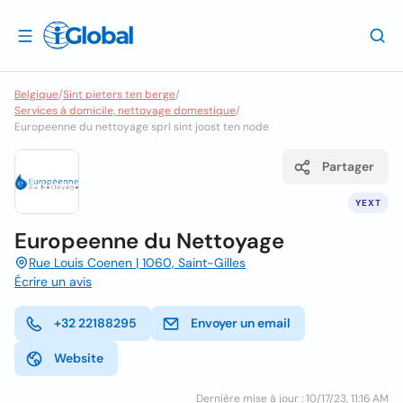
Belgique
/
Sint pieters ten berge
/
Services à domicile, nettoyage domestique
/
Europeenne du nettoyage sprl sint joost ten node
Partager
YEXT
Europeenne du Nettoyage
Rue Louis Coenen | 1060, Saint-Gilles
Écrire un avis
+32 22188295
Envoyer un email
Website
Dernière mise à jour : 10/17/23, 11:16 AM